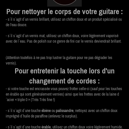
Pour nettoyer le corps de votre guitare :
- s´il s´agit d´un vernis brillant, utilisez un chiffon doux et un produit spécialisé ou
de l'eau douce.
- s´il s´agit d´un vernis mat, utilisez un chiffon doux, voire légèrement vaporisé
avec de l´eau. Pas de polish sur ce genre de fini car le vernis deviendrait brillant.
(Attention toutefois à ne pas trop lustrer la guitare pour ne pas dégrader les
vernis).
Pour entretenir la touche lors d'un
changement de cordes :
- si votre touche est encrassée vous pouvez frotter celle-ci (sauf pour les touches
en érable qui sont généralement vernies) ainsi que les frettes avec de la laine d
´acier « triple 0 » (Très Très fine !)
- s´il s´agit d´une touche
ébène
ou
palissandre
, nettoyez avec un chiffon doux
imprégné d´huile de paraffine (enlevez le surplus).
- s´il s´agit d´une touche
érable
, utilisez un chiffon doux voire légèrement humide.